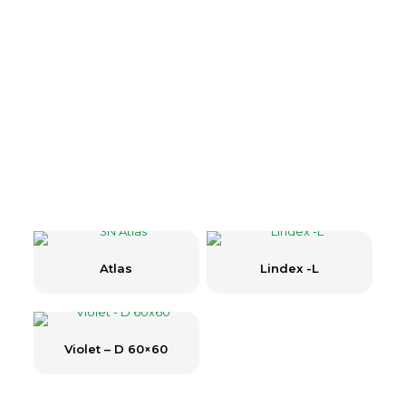
Öne Çıkan Ürünlerimiz
Yüksek kaliteli aydınlatma çözümleriyle
sektördeki
liderliğimizi sürdürüyoruz.
Her ihtiyaç için özel
tasarlanmış
güvenilir ve yenilikçi aydınlatma
çözümleri sunuyoruz.
Atlas
Lindex -L
Violet – D 60×60