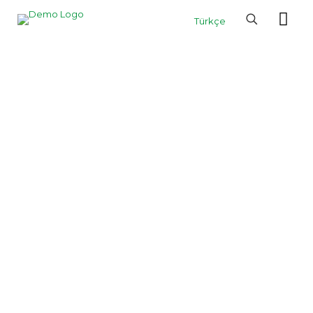
Türkçe
Ürün Kategorileri
Aydınlatmada
kalite
ve
estetik
bir arada
ihtiyacınıza
en uygun
çözümleri keşfedin.
İç Mekan Aydınlatma
Dış Mekan Aydınlatma
Led Lambalar