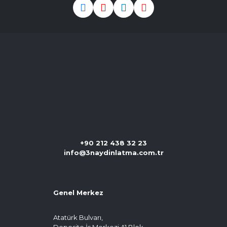
+90 212 438 32 23
info@3naydinlatma.com.tr
Genel Merkez
Atatürk Bulvarı,
Deposite İş Merkezi A1 Blok