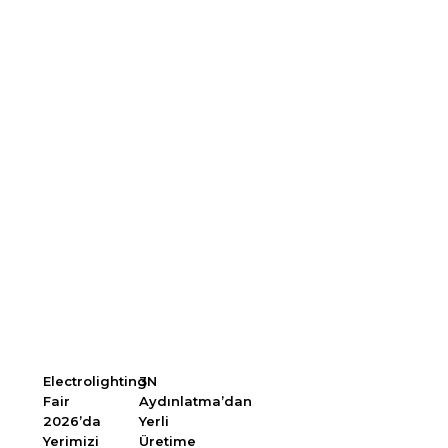
Ürünlerimiz
Blog
3N Aydınlatma olarak
aydınlatma sektöründeki
gelişmeleri, ürün yeniliklerini ve projelerimizi sizlerle
paylaşmak için blog sayfamızı düzenli olarak
güncelliyoruz.
Güncel bilgiler ve ilham verici içerikler
için takipte kalın.
Electrolighting
3N
Fair
Aydınlatma’dan
2026’da
Yerli
Yerimizi
Üretime