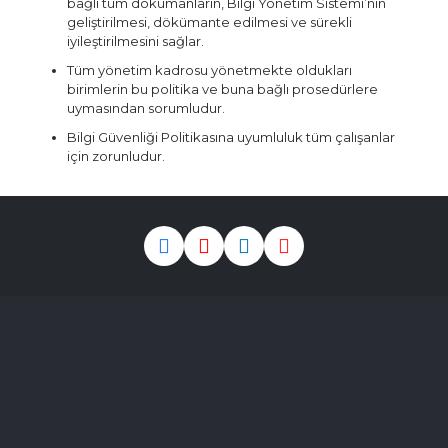
bağlı tüm dökümanların, Bilgi Yönetim Sistemi’nin
geliştirilmesi, dökümante edilmesi ve sürekli
iyileştirilmesini sağlar.
Tüm yönetim kadrosu yönetmekte oldukları
birimlerin bu politika ve buna bağlı prosedürlere
uymasından sorumludur.
Bilgi Güvenliği Politikasına uyumluluk tüm çalışanlar
için zorunludur.